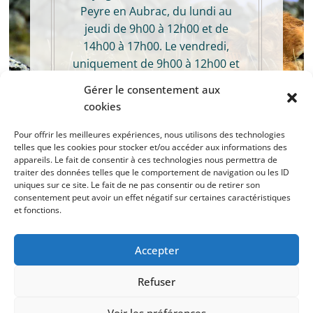
Peyre en Aubrac, du lundi au
jeudi de 9h00 à 12h00 et de
14h00 à 17h00. Le vendredi,
uniquement de 9h00 à 12h00 et
de 14h00 à 16h00. Pour en
Gérer le consentement aux
savoir plus cliquez sur le
cookies
bouton ci-dessous.
Pour offrir les meilleures expériences, nous utilisons des technologies
telles que les cookies pour stocker et/ou accéder aux informations des
CONTACT ET ACCÈS
appareils. Le fait de consentir à ces technologies nous permettra de
traiter des données telles que le comportement de navigation ou les ID
uniques sur ce site. Le fait de ne pas consentir ou de retirer son
consentement peut avoir un effet négatif sur certaines caractéristiques
et fonctions.
Accepter
Refuser
Tous droits réservés 2026
Hautes Terres de l'Aubrac
.
Mentions légales
| Conception & réalisation
AFA-Multimédia
Voir les préférences